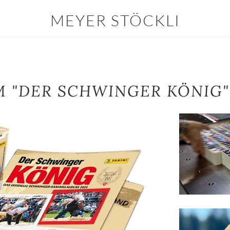
MEYER STÖCKLI
os
Berichte
YOUR CART
nter
 "DER SCHWINGER KÖNIG"