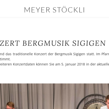
MEYER STÖCKLI
os
Berichte
YOUR CART
nter
ZERT BERGMUSIK SIGIGEN
d das traditionelle Konzert der Bergmusik Sigigen statt. Im Pfa
stimmt.
eiteren Konzertdaten können Sie am 5. Januar 2018 in der aktuel