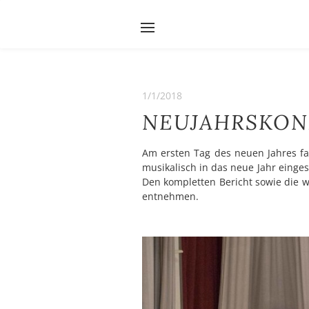
Startseite
Über uns
Fot
Search by typing & pressing e
1/1/2018
NEUJAHRSKON
Am ersten Tag des neuen Jahres fan
musikalisch in das neue Jahr einge
Den kompletten Bericht sowie die w
entnehmen.